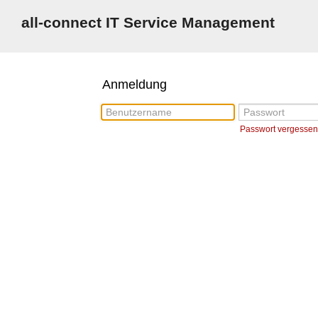
all-connect IT Service Management
Anmeldung
Benutzername
Passwort
Passwort vergesse
← Zurück
Neues Passwort anfordern
Benutzername
Übermitteln